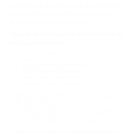
defectuoso. A veces el accidente es causado
por fallas en el diseño de seguridad de la
carretera, divisor, el hombro, la señalización de
barandas o pobres o la iluminación.
La causa exacta de un accidente de auto no
siempre es evidente. Si su lesión es el resultado
de un accidente de coche, accidente de camión,
accidente de autobús, accidente de motocicleta
o accidente SUV nuestra los abogados de
accidentes de auto encontrará las respuestas
que necesita para proteger sus derechos y
alcanzar la plena indemnización.
Algunas de las causas de los accidentes de
tráfico son evidentes:
Envío de mensajes de texto al conducir