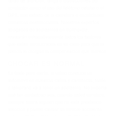
ingresos actuales y/o a futuro y para resarcir su
dolor y sufrimiento emocional.
El factor principal que un abogado de lesiones
personales debe determinar, es si el conductor
del vehículo estaba en falta y en qué medida al
momento del accidente. Otros factores que
pueden contribuir a provocar un accidente son
señales de tránsito con visibilidad obstruida,
faltas de atención, fatiga o distracciones del
conductor como el uso del teléfono celular o el
GPS, mal estado de la carretera o condiciones
climáticas desfavorables. Nuestros expertos
abogados de accidentes en Springville,
revisarán exhaustivamente todos los factores
que están involucrados en su caso para que la