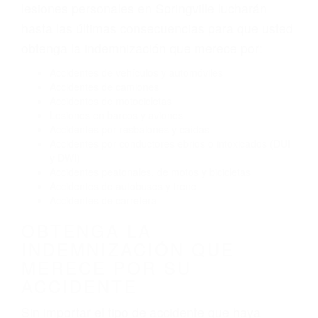
Exceso de velocidad
El no obedecer las señales de tráfico
Conducir de manera imprudente
Conducir bajo los efectos del alcohol
Reventón de llanta o neumático
OBTENGA AYUDA LEGAL
DE ABOGADOS DE
ACCIDENTES DE CARRO
EN SPRINGVILLE CA
Nuestros reconocidos y expertos abogados de
lesiones personales en Springville lucharán
hasta las últimas consecuencias para que usted
obtenga la indemnización que merece por:
Accidentes de vehículos y automóviles
Accidentes de camiones
Accidentes de motocicletas
Lesiones en barcos y aviones
Accidentes por resbalones y caídas