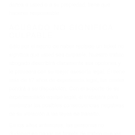
ebrios, choferes de camiones cansados o partes
defectuosas a la lista de posibilidades ¡y podrá
darse cuenta de que tan peligrosas pueden ser
nuestras carreteras! Cualquiera que sea la
causa del accidente, ¡nosotros podemos ayudar!
Cuando una persona se sienta detrás del
volante, nos debe a cada uno de nosotros la
obligación de manejar responsablemente. Si
otro conductor causa un accidente y le causa
daños a usted o a su propiedad, tiene que
hacerse responsable.
ACUSADO NO SIGNIFICA
CULPABLE
Sólo por el hecho de haber recibido un ticket no
significa que usted sea culpable. Nuestro trafico