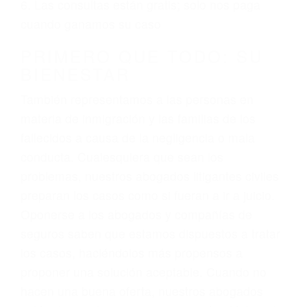
ciudadano
3. No importa si tiene un pase/licencia de
conducción
4. Usted tiene derecho de hacer un reclamo por
sus lesiones aunque no tenga seguro para su
auto.
5. Podemos atenderte en su propio casa, por
teléfono o en nuestra oficina en Springville
6. Las consultas están gratis; solo nos paga
cuando ganamos su caso
PRIMERO QUE TODO: SU
BIENESTAR
También representamos a las personas en
materia de inmigración y las familias de los