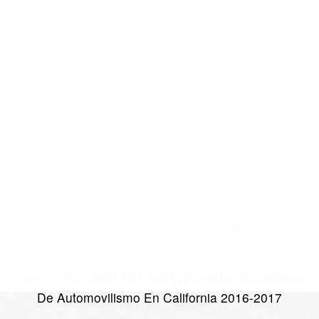
Abogados De Accidentes De Trafico Camp Nelson CA 93208
Abogados Accidentes Springville CA 93265
Abogado Accidente De Auto Porterville CA 93257
Abogados De Accidentes De Transito Richgrove CA 93261
CATEGORIES
AND TAGS
Orange
Riverside
Ventura
Santa Barbara
Tulare
Kings
Kern
Fresno
San Luis Obispo