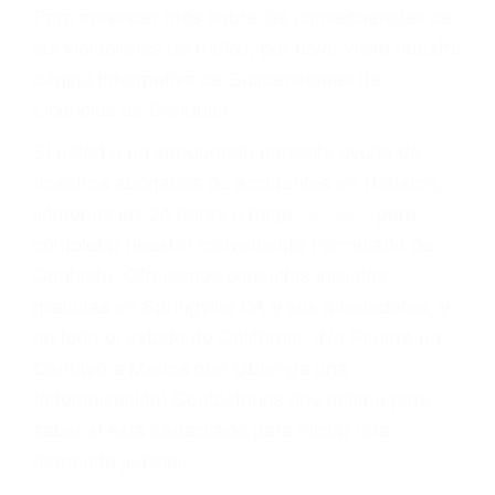
conducir o licencia.
Cada condena por una violación de tránsito
suma un punto en su licencia de conducir. Su
compañía de seguros incluso podría cancelar su
póliza, o incrementarla sustancialmente. No
corra el riesgo. Contacte a nuestro abogado en
violaciones de tránsito hoy mismo y obtenga un
servicio personalizado y una representación
legal de la más alta calidad.
Para aprender más sobre las consecuencias de
las violaciones de tráfico, por favor visite nuestra
página informativa de Suspensiones de
Licencias de Conducir.
Si usted o un ser querido necesita ayuda de
nosotros abogados de accidentes en Houston,